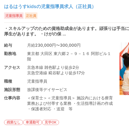
はるはうすkidsの児童指導員求人（正社員）
児童指導員
正社員
・スキルアップのための資格助成金があります。頑張りは手当に
厚生があります。 ・けがの保 ...
給与
月給230,000円〜300,000円
勤務地
東京都 大田区 東六郷２－９－１６ 阿部ビル１
階
アクセス
京急本線 雑色駅より徒歩2分
京急空港線 糀谷駅より徒歩17分
職種
児童指導員
施設形態
放課後等デイサービス
仕事内容
＜保育士＞＜児童指導員＞ 施設内における療育
業務および付帯する業務 ・生活指導計画の作成
・保護者対応 ・送迎 等
残業なし
車通勤可
見学OK