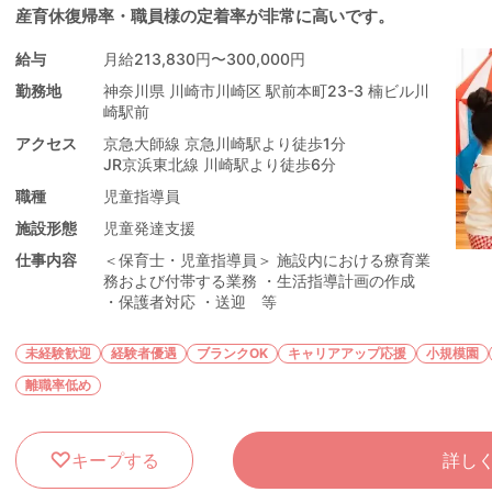
産育休復帰率・職員様の定着率が非常に高いです。
給与
月給213,830円〜300,000円
勤務地
神奈川県 川崎市川崎区 駅前本町23-3 楠ビル川
崎駅前
アクセス
京急大師線 京急川崎駅より徒歩1分
JR京浜東北線 川崎駅より徒歩6分
職種
児童指導員
施設形態
児童発達支援
仕事内容
＜保育士・児童指導員＞ 施設内における療育業
務および付帯する業務 ・生活指導計画の作成
・保護者対応 ・送迎 等
未経験歓迎
経験者優遇
ブランクOK
キャリアアップ応援
小規模園
離職率低め
キープする
詳し