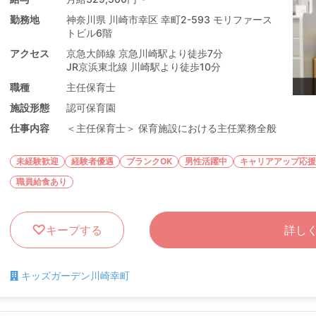
勤務地
神奈川県 川崎市幸区 幸町2-593 モリファース
トビル6階
アクセス
京急大師線 京急川崎駅より徒歩7分
JR京浜東北線 川崎駅より徒歩10分
職種
主任保育士
施設形態
認可保育園
仕事内容
＜主任保育士＞ 保育施設における主任業務全般
未経験歓迎
経験者優遇
ブランクOK
男性活躍中
キャリアアップ応援
職員給食あり
キープする
詳し
キッズガーデン川崎幸町