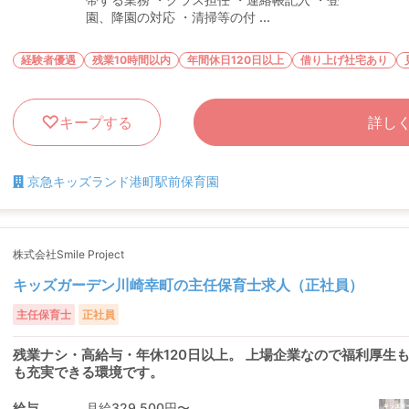
園、降園の対応 ・清掃等の付 ...
経験者優遇
残業10時間以内
年間休日120日以上
借り上げ社宅あり
キープする
詳し
京急キッズランド港町駅前保育園
株式会社Smile Project
キッズガーデン川崎幸町の主任保育士求人（正社員）
主任保育士
正社員
残業ナシ・高給与・年休120日以上。 上場企業なので福利厚生
も充実できる環境です。
給与
月給329,500円〜