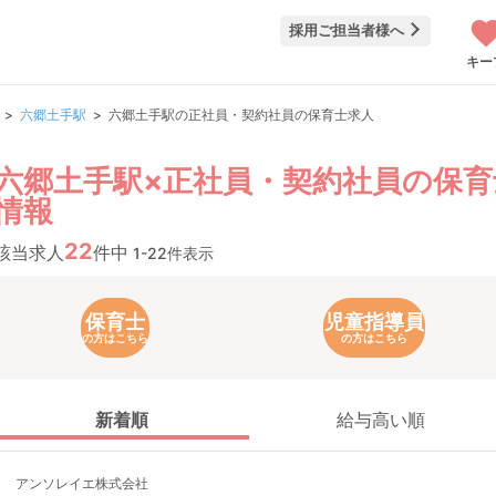
採用ご担当者様へ
キー
六郷土手駅
六郷土手駅の正社員・契約社員の保育士求人
六郷土手駅×正社員・契約社員の保育
情報
22
該当求人
件中
1-22件表示
保育士
児童指導員
の方はこちら
の方はこちら
新着順
給与高い順
アンソレイエ株式会社