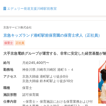
エデュリー発達支援川崎駅前教室
京急サービス株式会社
京急キッズランド港町駅前保育園の保育士求人（正社員）
保育士
正社員
大手京急電鉄グループが運営する、非常に安定した経営基盤が
給与
月給245,400円〜
勤務地
神奈川県 川崎市川崎区 港町５－４
アクセス
京急大師線 港町駅より徒歩0分
京急大師線 鈴木町駅より徒歩10分
職種
保育士
施設形態
認可保育園
仕事内容
＜保育士＞ 保育施設における保育業務および付
帯する業務 ・クラス担任 ・連絡帳記入 ・登