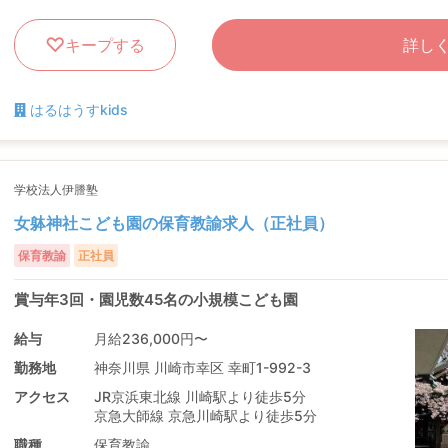
キープする
詳し
はるはうすkids
学校法人伊謄塾
女躰神社こども園の保育教諭求人（正社員）
保育教諭
正社員
賞与年3回・園児数45名の小規模こども園
給与
月給236,000円〜
勤務地
神奈川県 川崎市幸区 幸町1-992-3
アクセス
JR京浜東北線 川崎駅より徒歩5分
京急大師線 京急川崎駅より徒歩5分
職種
保育教諭