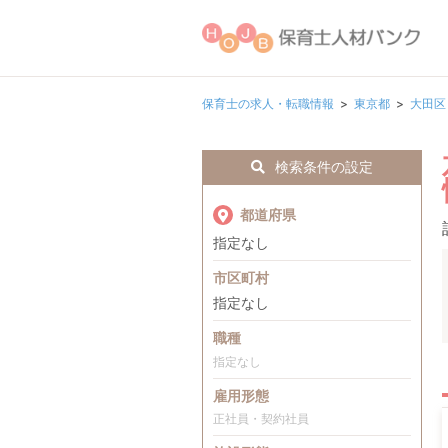
保育士の求人・転職情報
東京都
大田区
検索条件の設定
都道府県
指定なし
市区町村
指定なし
職種
指定なし
雇用形態
正社員・契約社員