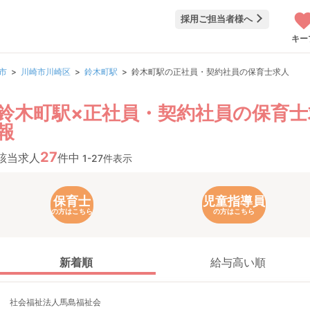
採用ご担当者様へ
キー
市
川崎市川崎区
鈴木町駅
鈴木町駅の正社員・契約社員の保育士求人
鈴木町駅×正社員・契約社員の保育士
報
27
該当求人
件中
1-27件表示
保育士
児童指導員
の方はこちら
の方はこちら
新着順
給与高い順
社会福祉法人馬島福祉会