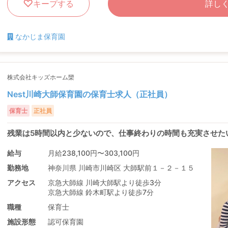
キープする
詳し
なかじま保育園
株式会社キッズホーム欒
Nest川崎大師保育園の保育士求人（正社員）
保育士
正社員
残業は5時間以内と少ないので、仕事終わりの時間も充実させた
給与
月給238,100円〜303,100円
勤務地
神奈川県 川崎市川崎区 大師駅前１－２－１５
アクセス
京急大師線 川崎大師駅より徒歩3分
京急大師線 鈴木町駅より徒歩7分
職種
保育士
施設形態
認可保育園