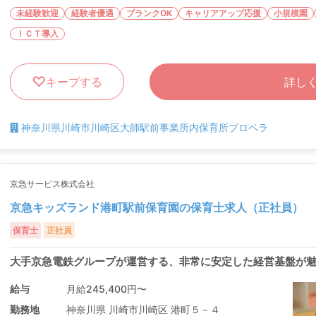
未経験歓迎
経験者優遇
ブランクOK
キャリアアップ応援
小規模園
ＩＣＴ導入
キープする
詳し
神奈川県川崎市川崎区大師駅前事業所内保育所プロペラ
京急サービス株式会社
京急キッズランド港町駅前保育園の保育士求人（正社員）
保育士
正社員
大手京急電鉄グループが運営する、非常に安定した経営基盤が
給与
月給245,400円〜
勤務地
神奈川県 川崎市川崎区 港町５－４