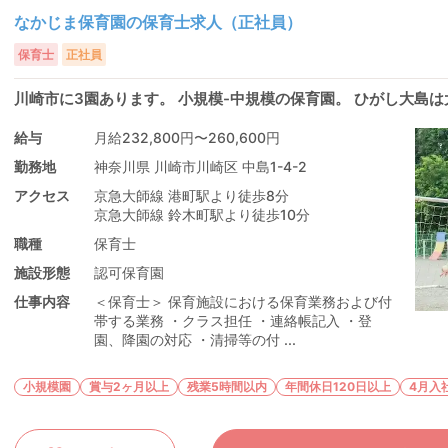
なかじま保育園の保育士求人（正社員）
保育士
正社員
川崎市に3園あります。 小規模-中規模の保育園。 ひがし大島
給与
月給232,800円〜260,600円
勤務地
神奈川県 川崎市川崎区 中島1-4-2
アクセス
京急大師線 港町駅より徒歩8分
京急大師線 鈴木町駅より徒歩10分
職種
保育士
施設形態
認可保育園
仕事内容
＜保育士＞ 保育施設における保育業務および付
帯する業務 ・クラス担任 ・連絡帳記入 ・登
園、降園の対応 ・清掃等の付 ...
小規模園
賞与2ヶ月以上
残業5時間以内
年間休日120日以上
4月入