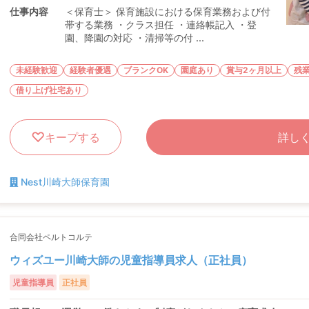
仕事内容
＜保育士＞ 保育施設における保育業務および付
帯する業務 ・クラス担任 ・連絡帳記入 ・登
園、降園の対応 ・清掃等の付 ...
未経験歓迎
経験者優遇
ブランクOK
園庭あり
賞与2ヶ月以上
残
借り上げ社宅あり
キープする
詳し
Nest川崎大師保育園
合同会社ペルトコルテ
ウィズユー川崎大師の児童指導員求人（正社員）
児童指導員
正社員