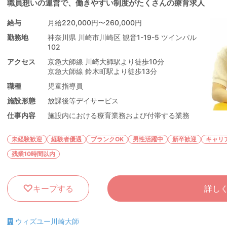
職員想いの運営で、働きやすい制度がたくさんの療育求人
給与
月給220,000円〜260,000円
勤務地
神奈川県 川崎市川崎区 観音1-19-5 ツインパル
102
アクセス
京急大師線 川崎大師駅より徒歩10分
京急大師線 鈴木町駅より徒歩13分
職種
児童指導員
施設形態
放課後等デイサービス
仕事内容
施設内における療育業務および付帯する業務
未経験歓迎
経験者優遇
ブランクOK
男性活躍中
新卒歓迎
キャリ
残業10時間以内
キープする
詳し
ウィズユー川崎大師