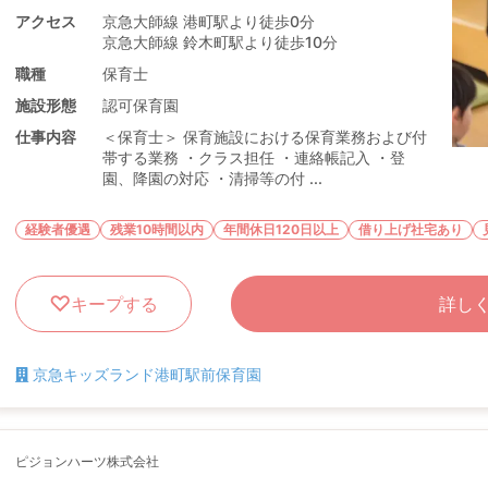
アクセス
京急大師線 港町駅より徒歩0分
京急大師線 鈴木町駅より徒歩10分
職種
保育士
施設形態
認可保育園
仕事内容
＜保育士＞ 保育施設における保育業務および付
帯する業務 ・クラス担任 ・連絡帳記入 ・登
園、降園の対応 ・清掃等の付 ...
経験者優遇
残業10時間以内
年間休日120日以上
借り上げ社宅あり
キープする
詳し
京急キッズランド港町駅前保育園
ピジョンハーツ株式会社