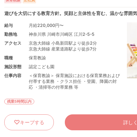
遊びを大切にする教育方針。笑顔と主体性を育む、温かな雰囲
給与
月給220,000円〜
勤務地
神奈川県 川崎市川崎区 江川2-5-5
アクセス
京急大師線 小島新田駅より徒歩2分
京急大師線 産業道路駅より徒歩7分
職種
保育教諭
施設形態
認定こども園
仕事内容
＜保育教諭＞ 保育施設における保育業務および
付帯する業務 ・クラス担任 ・登園、降園の対
応 ・清掃等の付帯業務 等
残業5時間以内
キープする
詳し