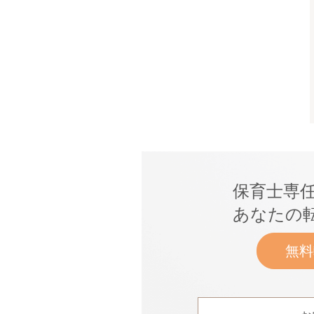
保育士専
あなたの
無料