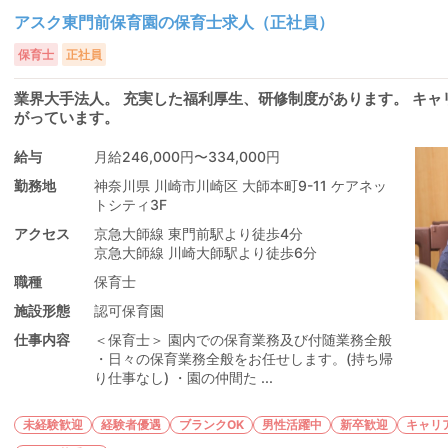
アスク東門前保育園の保育士求人（正社員）
保育士
正社員
業界大手法人。 充実した福利厚生、研修制度があります。 キ
がっています。
給与
月給246,000円〜334,000円
勤務地
神奈川県 川崎市川崎区 大師本町9-11 ケアネッ
トシティ3F
アクセス
京急大師線 東門前駅より徒歩4分
京急大師線 川崎大師駅より徒歩6分
職種
保育士
施設形態
認可保育園
仕事内容
＜保育士＞ 園内での保育業務及び付随業務全般
・日々の保育業務全般をお任せします。(持ち帰
り仕事なし) ・園の仲間た ...
未経験歓迎
経験者優遇
ブランクOK
男性活躍中
新卒歓迎
キャリ