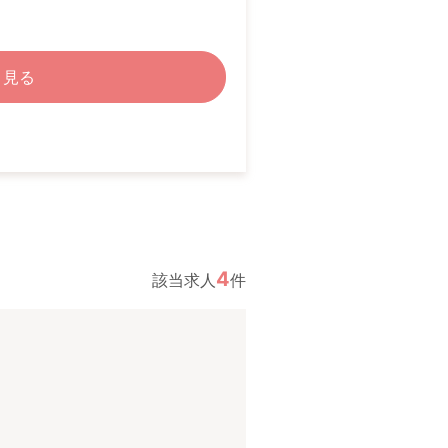
く見る
4
該当求人
件