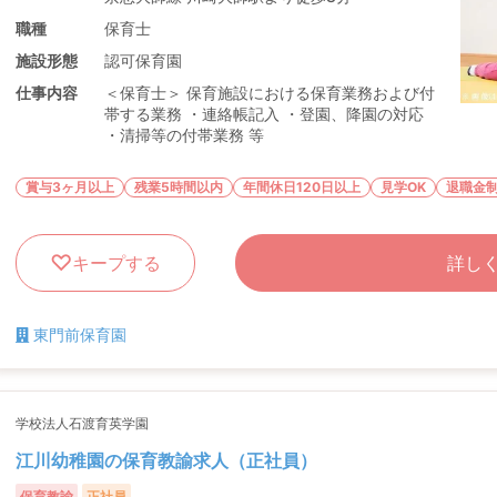
職種
保育士
施設形態
認可保育園
仕事内容
＜保育士＞ 保育施設における保育業務および付
帯する業務 ・連絡帳記入 ・登園、降園の対応
・清掃等の付帯業務 等
賞与3ヶ月以上
残業5時間以内
年間休日120日以上
見学OK
退職金
キープする
詳し
東門前保育園
学校法人石渡育英学園
江川幼稚園の保育教諭求人（正社員）
保育教諭
正社員