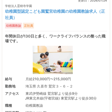
更新日：
2026/07/24
学校法人霊樹寺学園
幼稚園型認定こども園鷲宮幼稚園の幼稚園教諭求人（正
社員）
幼稚園教諭
正社員
年間休日が130日と多く、ワークライフバランスの整った職
場です。
給与
月給210,000円〜215,000円
勤務地
埼玉県 久喜市 鷲宮３－６－２
アクセス
東武伊勢崎線 鷲宮駅より徒歩9分
JR東北本線(宇都宮線) 東鷲宮駅より徒歩30分
職種
幼稚園教諭