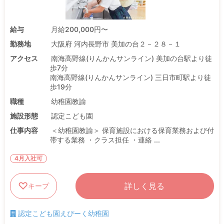
給与
月給200,000円〜
勤務地
大阪府 河内長野市 美加の台２－２８－１
アクセス
南海高野線(りんかんサンライン) 美加の台駅より徒
歩7分
南海高野線(りんかんサンライン) 三日市町駅より徒
歩19分
職種
幼稚園教諭
施設形態
認定こども園
仕事内容
＜幼稚園教諭＞ 保育施設における保育業務および付
帯する業務 ・クラス担任 ・連絡 ...
4月入社可
詳しく見る
キープ
認定こども園えぴーく幼稚園