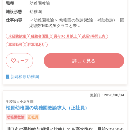
職種
幼稚園教諭
施設形態
幼稚園
仕事内容
＜幼稚園教諭＞ 幼稚園の教諭(教諭・補助教諭) ・園
児総数160名/6クラスと未 ...
未経験歓迎
経験者優遇
賞与3ヶ月以上
残業5時間以内
車通勤可
駐車場あり
詳しく見る
キープ
新郷松原幼稚園
更新日：
2026/08/04
学校法人小沢学園
松原幼稚園の幼稚園教諭求人（正社員）
幼稚園教諭
正社員
川口市の平均給与相場と比較しても高水準な、月給223,350