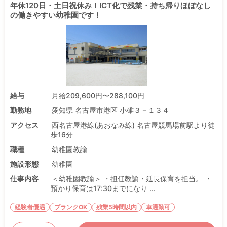
年休120日・土日祝休み！ICT化で残業・持ち帰りほぼなし
の働きやすい幼稚園です！
給与
月給209,600円〜288,100円
勤務地
愛知県 名古屋市港区 小碓３－１３４
アクセス
西名古屋港線(あおなみ線) 名古屋競馬場前駅より徒
歩16分
職種
幼稚園教諭
施設形態
幼稚園
仕事内容
＜幼稚園教諭＞ ・担任教諭・延長保育を担当。 ・
預かり保育は17:30までになり ...
経験者優遇
ブランクOK
残業5時間以内
車通勤可