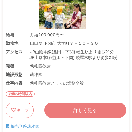
給与
月給200,000円〜
勤務地
山口県 下関市 大学町３－１０－３０
アクセス
JR山陰本線(益田～下関) 幡生駅より徒歩21分
JR山陰本線(益田～下関) 綾羅木駅より徒歩23分
職種
幼稚園教諭
施設形態
幼稚園
仕事内容
幼稚園教諭としての業務全般
残業5時間以内
詳しく見る
キープ
梅光学院幼稚園