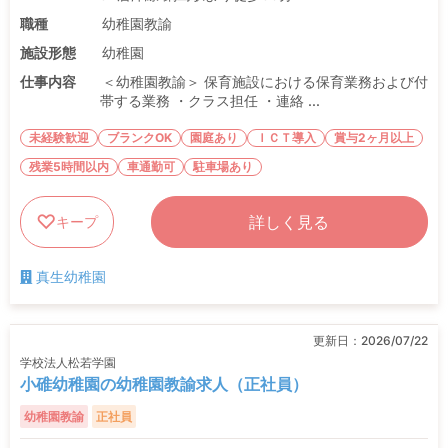
職種
幼稚園教諭
施設形態
幼稚園
仕事内容
＜幼稚園教諭＞ 保育施設における保育業務および付
帯する業務 ・クラス担任 ・連絡 ...
未経験歓迎
ブランクOK
園庭あり
ＩＣＴ導入
賞与2ヶ月以上
残業5時間以内
車通勤可
駐車場あり
詳しく見る
キープ
真生幼稚園
更新日：
2026/07/22
学校法人松若学園
小碓幼稚園の幼稚園教諭求人（正社員）
幼稚園教諭
正社員