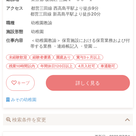
アクセス
都営三田線 西高島平駅より徒歩9分
都営三田線 新高島平駅より徒歩20分
職種
幼稚園教諭
施設形態
幼稚園
仕事内容
＜幼稚園教諭＞ 保育施設における保育業務および付
帯する業務 ・連絡帳記入 ・登園 ...
未経験歓迎
経験者優遇
園庭あり
賞与3ヶ月以上
残業10時間以内
年間休日120日以上
4月入社可
車通勤可
詳しく見る
キープ
みその幼稚園
検索条件を変更