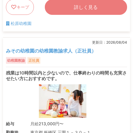
詳しく見る
キープ
松原幼稚園
更新日：
2026/08/04
みその幼稚園の幼稚園教諭求人（正社員）
幼稚園教諭
正社員
残業は10時間以内と少ないので、仕事終わりの時間も充実さ
せたい方におすすめです。
給与
月給213,000円〜
勤務地
東京都 板橋区 三園１－３０－１