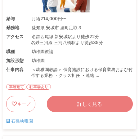
給与
月給214,000円〜
勤務地
愛知県 安城市 里町足取３
アクセス
名鉄西尾線 新安城駅より徒歩22分
名鉄三河線 三河八橋駅より徒歩35分
職種
幼稚園教諭
施設形態
幼稚園
仕事内容
＜幼稚園教諭＞ 保育施設における保育業務および付
帯する業務 ・クラス担任 ・連絡 ...
車通勤可
駐車場あり
詳しく見る
キープ
石橋幼稚園