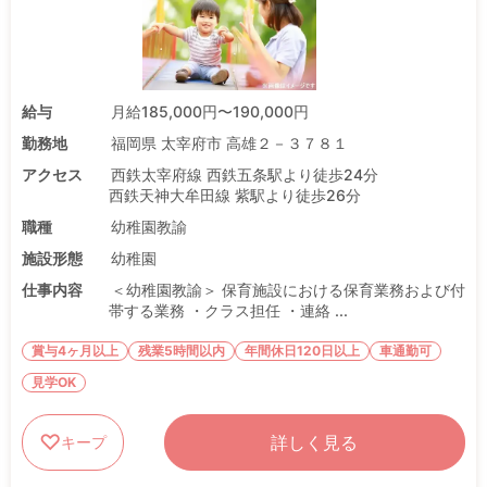
給与
月給185,000円〜190,000円
勤務地
福岡県 太宰府市 高雄２－３７８１
アクセス
西鉄太宰府線 西鉄五条駅より徒歩24分
西鉄天神大牟田線 紫駅より徒歩26分
職種
幼稚園教諭
施設形態
幼稚園
仕事内容
＜幼稚園教諭＞ 保育施設における保育業務および付
帯する業務 ・クラス担任 ・連絡 ...
賞与4ヶ月以上
残業5時間以内
年間休日120日以上
車通勤可
見学OK
詳しく見る
キープ