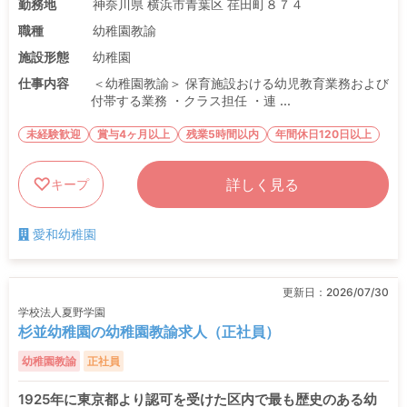
勤務地
神奈川県 横浜市青葉区 荏田町８７４
職種
幼稚園教諭
施設形態
幼稚園
仕事内容
＜幼稚園教諭＞ 保育施設おける幼児教育業務および
付帯する業務 ・クラス担任 ・連 ...
未経験歓迎
賞与4ヶ月以上
残業5時間以内
年間休日120日以上
詳しく見る
キープ
愛和幼稚園
更新日：
2026/07/30
学校法人夏野学園
杉並幼稚園の幼稚園教諭求人（正社員）
幼稚園教諭
正社員
1925年に東京都より認可を受けた区内で最も歴史のある幼