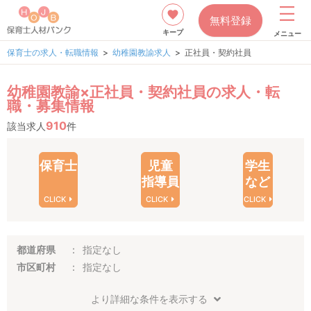
無料登録
キープ
メニュー
保育士の求人・転職情報
幼稚園教諭求人
正社員・契約社員
幼稚園教諭×正社員・契約社員の求人・転
職・募集情報
910
該当求人
件
保育士
児童
学生
指導員
など
CLICK
CLICK
CLICK
都道府県
指定なし
市区町村
指定なし
より詳細な条件を表示する