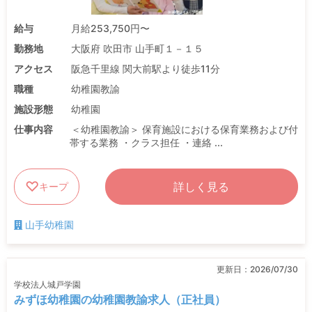
給与
月給253,750円〜
勤務地
大阪府 吹田市 山手町１－１５
アクセス
阪急千里線 関大前駅より徒歩11分
職種
幼稚園教諭
施設形態
幼稚園
仕事内容
＜幼稚園教諭＞ 保育施設における保育業務および付
帯する業務 ・クラス担任 ・連絡 ...
詳しく見る
キープ
山手幼稚園
更新日：
2026/07/30
学校法人城戸学園
みずほ幼稚園の幼稚園教諭求人（正社員）