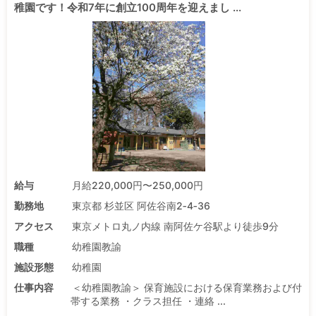
稚園です！令和7年に創立100周年を迎えまし ...
給与
月給220,000円〜250,000円
勤務地
東京都 杉並区 阿佐谷南2‐4‐36
アクセス
東京メトロ丸ノ内線 南阿佐ケ谷駅より徒歩9分
職種
幼稚園教諭
施設形態
幼稚園
仕事内容
＜幼稚園教諭＞ 保育施設における保育業務および付
帯する業務 ・クラス担任 ・連絡 ...