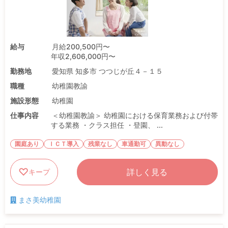
給与
月給200,500円〜
年収2,606,000円〜
勤務地
愛知県 知多市 つつじが丘４－１５
職種
幼稚園教諭
施設形態
幼稚園
仕事内容
＜幼稚園教諭＞ 幼稚園における保育業務および付帯
する業務 ・クラス担任 ・登園、 ...
園庭あり
ＩＣＴ導入
残業なし
車通勤可
異動なし
詳しく見る
キープ
まさ美幼稚園