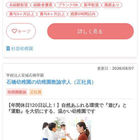
未経験歓迎
経験者優遇
ブランクOK
新卒歓迎
園庭あり
賞与3ヶ月以上
賞与4ヶ月以上
残業5時間以内
詳しく見る
キープ
杉並幼稚園
更新日：
2026/08/07
学校法人安城石橋学園
石橋幼稚園の幼稚園教諭求人（正社員）
幼稚園教諭
正社員
【年間休日120日以上！】自然あふれる環境で『遊び』と
『運動』を大切にする、温かい幼稚園です