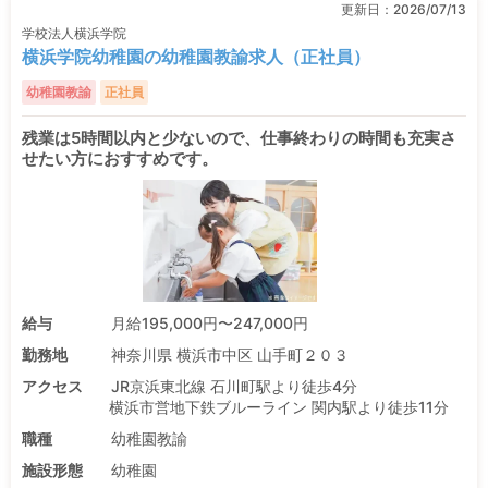
更新日：
2026/07/13
学校法人横浜学院
横浜学院幼稚園の幼稚園教諭求人（正社員）
幼稚園教諭
正社員
残業は5時間以内と少ないので、仕事終わりの時間も充実さ
せたい方におすすめです。
給与
月給195,000円〜247,000円
勤務地
神奈川県 横浜市中区 山手町２０３
アクセス
JR京浜東北線 石川町駅より徒歩4分
横浜市営地下鉄ブルーライン 関内駅より徒歩11分
職種
幼稚園教諭
施設形態
幼稚園