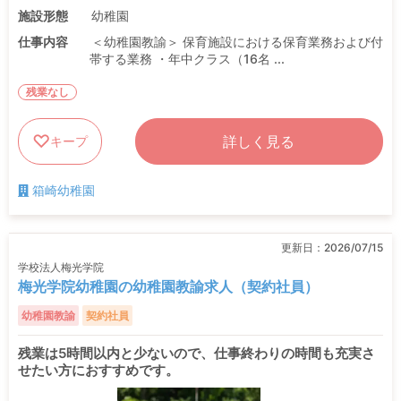
施設形態
幼稚園
仕事内容
＜幼稚園教諭＞ 保育施設における保育業務および付
帯する業務 ・年中クラス（16名 ...
残業なし
詳しく見る
キープ
箱崎幼稚園
更新日：
2026/07/15
学校法人梅光学院
梅光学院幼稚園の幼稚園教諭求人（契約社員）
幼稚園教諭
契約社員
残業は5時間以内と少ないので、仕事終わりの時間も充実さ
せたい方におすすめです。