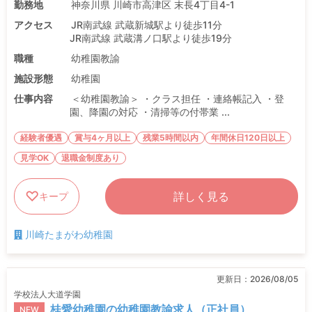
勤務地
神奈川県 川崎市高津区 末長4丁目4-1
アクセス
JR南武線 武蔵新城駅より徒歩11分
JR南武線 武蔵溝ノ口駅より徒歩19分
職種
幼稚園教諭
施設形態
幼稚園
仕事内容
＜幼稚園教諭＞ ・クラス担任 ・連絡帳記入 ・登
園、降園の対応 ・清掃等の付帯業 ...
経験者優遇
賞与4ヶ月以上
残業5時間以内
年間休日120日以上
見学OK
退職金制度あり
詳しく見る
キープ
川崎たまがわ幼稚園
更新日：
2026/08/05
学校法人大道学園
桂愛幼稚園の幼稚園教諭求人（正社員）
NEW