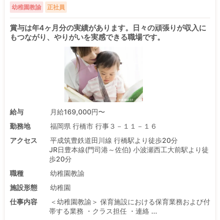
幼稚園教諭
正社員
賞与は年4ヶ月分の実績があります。日々の頑張りが収入に
もつながり、やりがいを実感できる職場です。
給与
月給169,000円〜
勤務地
福岡県 行橋市 行事３－１１－１６
アクセス
平成筑豊鉄道田川線 行橋駅より徒歩20分
JR日豊本線(門司港～佐伯) 小波瀬西工大前駅より徒
歩20分
職種
幼稚園教諭
施設形態
幼稚園
仕事内容
＜幼稚園教諭＞ 保育施設における保育業務および付
帯する業務 ・クラス担任 ・連絡 ...