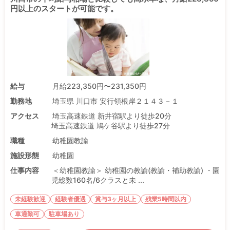
円以上のスタートが可能です。
給与
月給223,350円〜231,350円
勤務地
埼玉県 川口市 安行領根岸２１４３－１
アクセス
埼玉高速鉄道 新井宿駅より徒歩20分
埼玉高速鉄道 鳩ケ谷駅より徒歩27分
職種
幼稚園教諭
施設形態
幼稚園
仕事内容
＜幼稚園教諭＞ 幼稚園の教諭(教諭・補助教諭) ・園
児総数160名/6クラスと未 ...
未経験歓迎
経験者優遇
賞与3ヶ月以上
残業5時間以内
車通勤可
駐車場あり