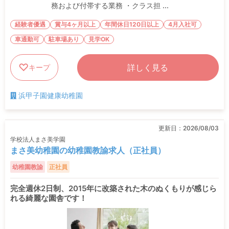
務および付帯する業務 ・クラス担 ...
経験者優遇
賞与4ヶ月以上
年間休日120日以上
4月入社可
車通勤可
駐車場あり
見学OK
詳しく見る
キープ
浜甲子園健康幼稚園
更新日：
2026/08/03
学校法人まさ美学園
まさ美幼稚園の幼稚園教諭求人（正社員）
幼稚園教諭
正社員
完全週休2日制、2015年に改築された木のぬくもりが感じら
れる綺麗な園舎です！