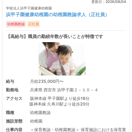
更新日：
2026/08/04
学校法人浜甲子園健康幼稚園
浜甲子園健康幼稚園の幼稚園教諭求人（正社員）
幼稚園教諭
正社員
【高給与】職員の勤続年数が長いことが特徴です
給与
月給235,000円〜
勤務地
兵庫県 西宮市 浜甲子園２－１０－４
アクセス
阪神本線 甲子園駅より徒歩18分
阪神本線 久寿川駅より徒歩20分
職種
幼稚園教諭
施設形態
幼稚園
仕事内容
＜保育教諭・幼稚園教諭＞ 保育施設における保育業