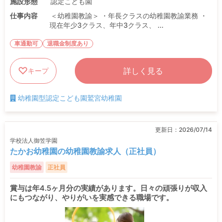
施設形態
認定こども園
仕事内容
＜幼稚園教諭＞ ・年長クラスの幼稚園教諭業務 ・
現在年少3クラス、年中3クラス、 ...
車通勤可
退職金制度あり
詳しく見る
キープ
幼稚園型認定こども園鷲宮幼稚園
更新日：
2026/07/14
学校法人御笠学園
たかお幼稚園の幼稚園教諭求人（正社員）
幼稚園教諭
正社員
賞与は年4.5ヶ月分の実績があります。日々の頑張りが収入
にもつながり、やりがいを実感できる職場です。