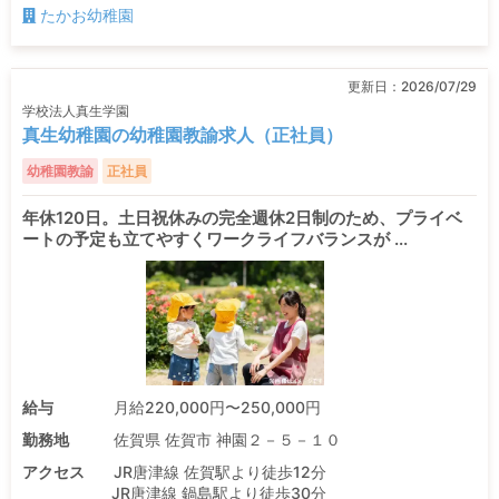
たかお幼稚園
更新日：
2026/07/29
学校法人真生学園
真生幼稚園の幼稚園教諭求人（正社員）
幼稚園教諭
正社員
年休120日。土日祝休みの完全週休2日制のため、プライベ
ートの予定も立てやすくワークライフバランスが ...
給与
月給220,000円〜250,000円
勤務地
佐賀県 佐賀市 神園２－５－１０
アクセス
JR唐津線 佐賀駅より徒歩12分
JR唐津線 鍋島駅より徒歩30分