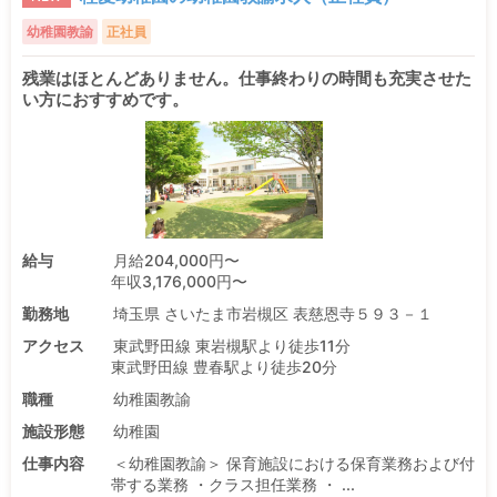
幼稚園教諭
正社員
残業はほとんどありません。仕事終わりの時間も充実させた
い方におすすめです。
給与
月給204,000円〜
年収3,176,000円〜
勤務地
埼玉県 さいたま市岩槻区 表慈恩寺５９３－１
アクセス
東武野田線 東岩槻駅より徒歩11分
東武野田線 豊春駅より徒歩20分
職種
幼稚園教諭
施設形態
幼稚園
仕事内容
＜幼稚園教諭＞ 保育施設における保育業務および付
帯する業務 ・クラス担任業務 ・ ...