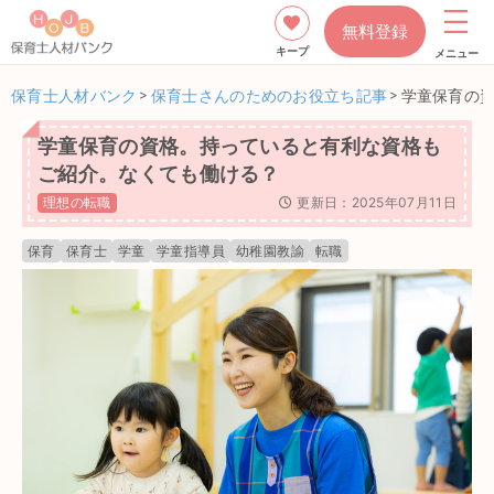
無料登録
キープ
メニュー
保育士人材バンク
>
保育士さんのためのお役立ち記事
>
学童保育の
学童保育の資格。持っていると有利な資格も
ご紹介。なくても働ける？
理想の転職
更新日：2025年07月11日
保育
保育士
学童
学童指導員
幼稚園教諭
転職