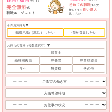
今のお気持ち▼
転職活動（就活）したい
情報収集したい
お持ちの資格（複数選択可）▼
保育士
幼稚園教諭
児発管
児童指導員
学生
無資格
その他