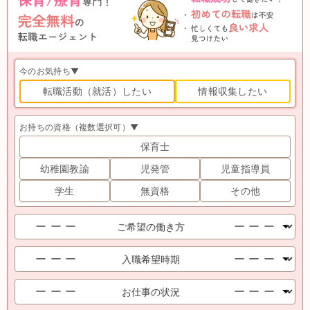
今のお気持ち▼
転職活動（就活）したい
情報収集したい
お持ちの資格（複数選択可）▼
保育士
幼稚園教諭
児発管
児童指導員
学生
無資格
その他