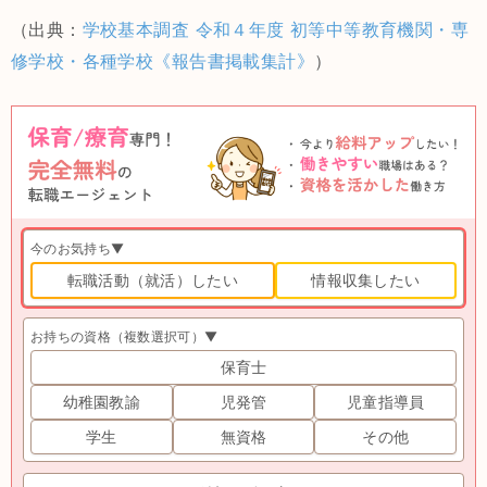
（出典：
学校基本調査 令和４年度 初等中等教育機関・専
修学校・各種学校《報告書掲載集計》
）
今のお気持ち▼
転職活動（就活）したい
情報収集したい
お持ちの資格（複数選択可）▼
保育士
幼稚園教諭
児発管
児童指導員
学生
無資格
その他