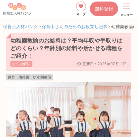
無料登録
キープ
メニュー
保育士人材バンク
>
保育士さんのためのお役立ち記事
>
幼稚園教諭
幼稚園教諭のお給料は？平均年収や手取りは
どのくらい？年齢別の給料や活かせる職種を
ご紹介！
お悩み解決
更新日：2025年07月11日
保育
幼稚園
幼稚園教諭