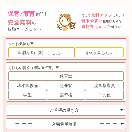
今のお気持ち▼
転職活動（就活）したい
情報収集したい
お持ちの資格（複数選択可）▼
保育士
幼稚園教諭
児発管
児童指導員
学生
無資格
その他