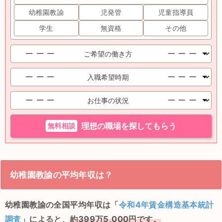
幼稚園教諭
児発管
児童指導員
学生
無資格
その他
無料相談
理想の職場を探してもらう
幼稚園教諭の平均年収は？
幼稚園教諭の全国平均年収は「
令和4年賃金構造基本統計
調査
」によると、
約399万5,000円です。