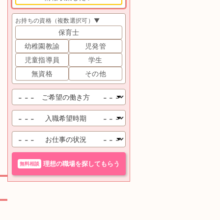
お持ちの資格（複数選択可）▼
保育士
幼稚園教諭
児発管
児童指導員
学生
無資格
その他
理想の職場を探してもらう
無料相談