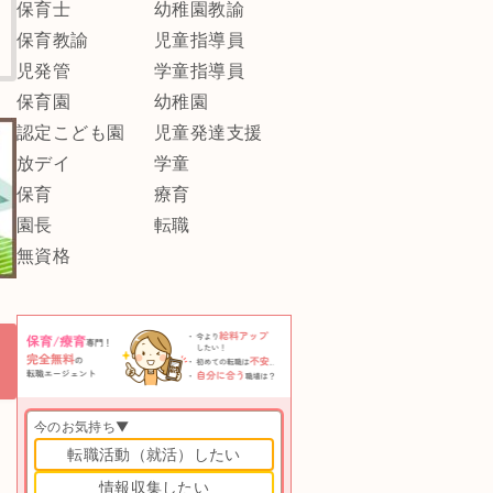
保育士
幼稚園教諭
保育教諭
児童指導員
児発管
学童指導員
保育園
幼稚園
認定こども園
児童発達支援
放デイ
学童
保育
療育
園長
転職
無資格
今のお気持ち▼
転職活動（就活）したい
情報収集したい