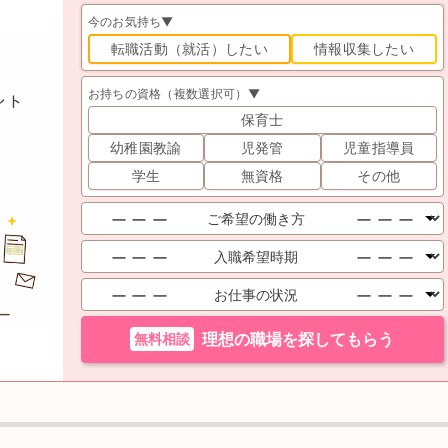
今のお気持ち▼
転職活動（就活）したい
情報収集したい
お持ちの資格（複数選択可）▼
保育士
幼稚園教諭
児発管
児童指導員
学生
無資格
その他
無料相談
理想の職場を探してもらう