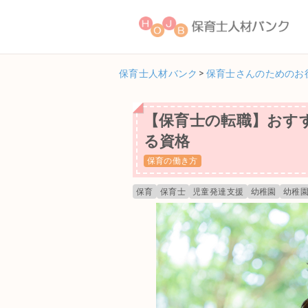
保育士人材バンク
>
保育士さんのためのお
【保育士の転職】おす
る資格
保育の働き方
保育
保育士
児童発達支援
幼稚園
幼稚